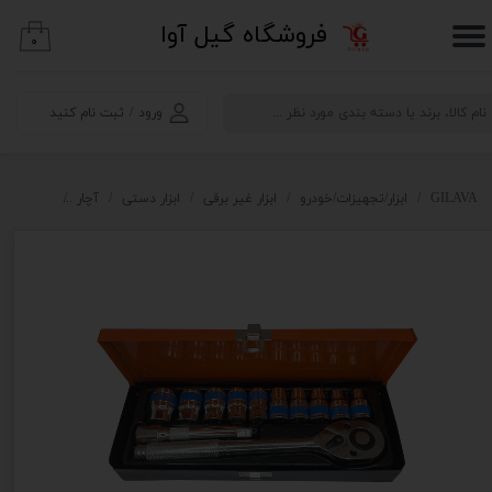
​فروشگاه گیل آوا
۰
حساب کاربری من
تغییر گذر واژه
ورود
/
ثبت نام کنید
سفارشات
خروج از حساب کاربری
GILAVA
ابزار/تجهیزات/خودرو
ابزار غیر برقی
ابزار دستی
آچار
آچار بکس تات مدل 2 P