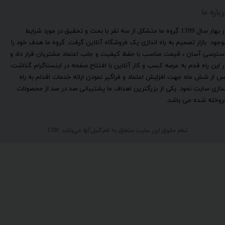
رباره ما
​در بهار سال 1399 گروه ما متشکل از سه نفر با بحث و تحقیق در مورد شرایط
وجود بازار تصمیم به راه اندازی یک فروشگاه آنلاین گرفت. گروه ما هدف خود را
سترسی آسان ، قیمت مناسب با حفظ کیفیت و جلب اعتماد مشتریان قرار داد و
ر این راه قدم به عرصه کسب و کار آنلاین با افتتاح صفحه در اینستاگرام گذاشت.
س از شش ماه جهت افزایش اعتماد و فراگیر نمودن ارائه خدمات اقدام به راه
ندازی سایت نمود. یکی از بزرگترین اهداف ما پشتیبانی صد در صد از محصولات
روخته شده می باشد.
تمام حقوق این سایت متعلق به
نام گیل آوا
می‌باشد. 1399