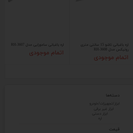
اره باغبانی تاشو 15 سانتی متری
اره باغبانی سامورایی مدل RH-3607
رونیکس مدل RH-3608
اتمام موجودی
اتمام موجودی
دسته‌ها
ابزار/تجهیزات/خودرو
ابزار غیر برقی
ابزار دستی
اره
قیمت