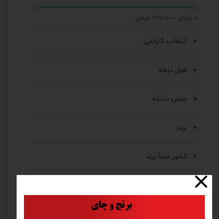
۰ تومان - ۹۷۵,۰۰۰ تومان
انتخاب گارانتی
طول تیغه
جنس دسته
برند
کشور مبدأ برند
کشور مونتاژ کننده
​
برنج و چای
جنس تیغ