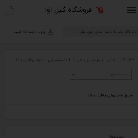
​فروشگاه گیل آوا
۰
حساب کاربری من
تغییر گذر واژه
ورود
/
ثبت نام کنید
سفارشات
خروج از حساب کاربری
GILAVA
کتاب، لوازم تحریر و هنر
آلات موسیقی
درام،پرکاشن و دف
مرتبط‌ترین
هیچ محصولی یافت نشد.
دسته‌ها