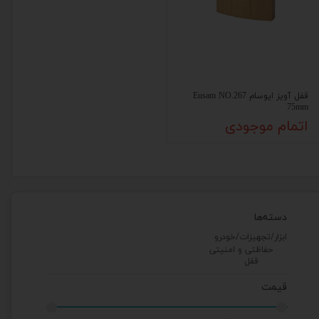
قفل آویز ایوسام Eusam NO.267
75mm
اتمام موجودی
دسته‌ها
ابزار/تجهیزات/خودرو
حفاظتی و امنیتی
قفل
قیمت