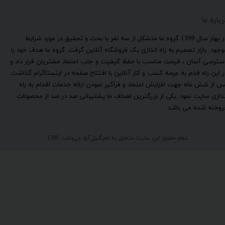
رباره ما
​در بهار سال 1399 گروه ما متشکل از سه نفر با بحث و تحقیق در مورد شرایط
وجود بازار تصمیم به راه اندازی یک فروشگاه آنلاین گرفت. گروه ما هدف خود را
سترسی آسان ، قیمت مناسب با حفظ کیفیت و جلب اعتماد مشتریان قرار داد و
ر این راه قدم به عرصه کسب و کار آنلاین با افتتاح صفحه در اینستاگرام گذاشت.
س از شش ماه جهت افزایش اعتماد و فراگیر نمودن ارائه خدمات اقدام به راه
ندازی سایت نمود. یکی از بزرگترین اهداف ما پشتیبانی صد در صد از محصولات
روخته شده می باشد.
تمام حقوق این سایت متعلق به
نام گیل آوا
می‌باشد. 1399