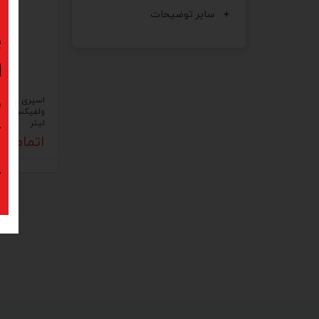
سایر توضیحات
ب
ا
د
اسپری واکس 
لیتر
ک
اتمام م
پ