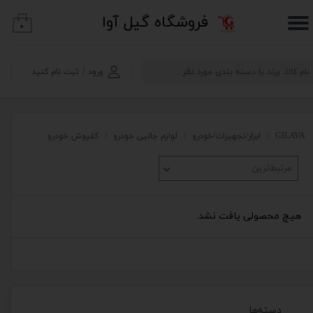
​فروشگاه گیل آوا
۰
حساب کاربری من
تغییر گذر واژه
ورود
/
ثبت نام کنید
سفارشات
خروج از حساب کاربری
GILAVA
ابزار/تجهیزات/خودرو
لوازم جانبی خودرو
کفپوش خودرو
مرتبط‌ترین
هیچ محصولی یافت نشد.
دسته‌ها