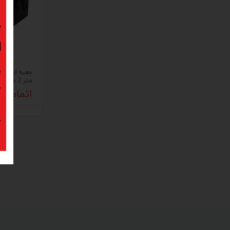
ب
ا
د
متر 2 طبقه رونیکس مدل RH-9172
ک
اتمام م
پ