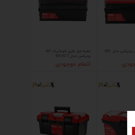
جعبه ابزار فلزی رونیکس مدل RH-
جعبه ابزار فلزی اتوماتیک 403
رونیکس مدل RH-9173
جودی
اتمام موجودی