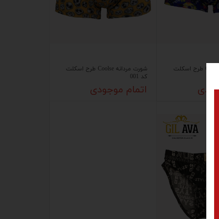
شورت مردانه Coolse طرح اسکلت
شورت مردانه Coolse طرح اسکلت
کد 001
جودی
اتمام موجودی