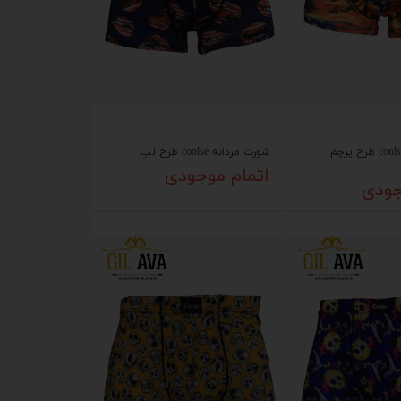
شورت مردانه coolse طرح پرچم
شورت مردانه coolse طرح لب
اتمام موجودی
جودی