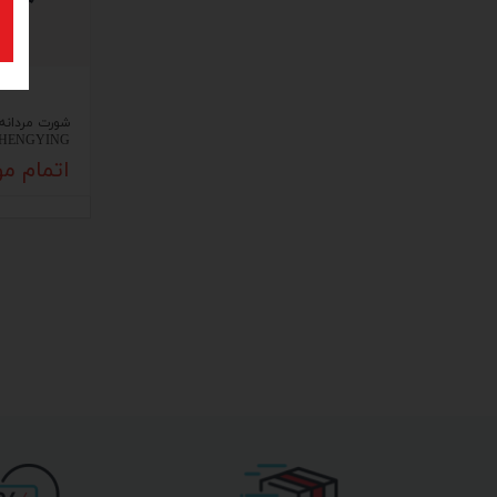
شورت مردانه
HENGYING
اتمام م