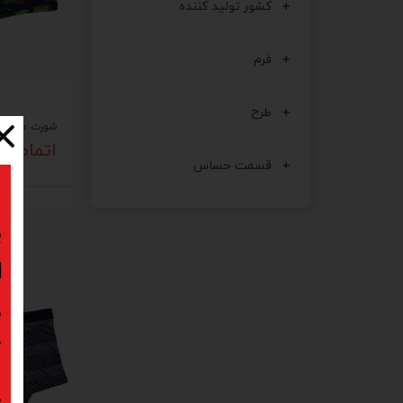
کشور تولید کننده
فرم
طرح
شورت مردانه coolse طرح ارد
اتمام م
قسمت حساس
ب
ا
د
ک
پ