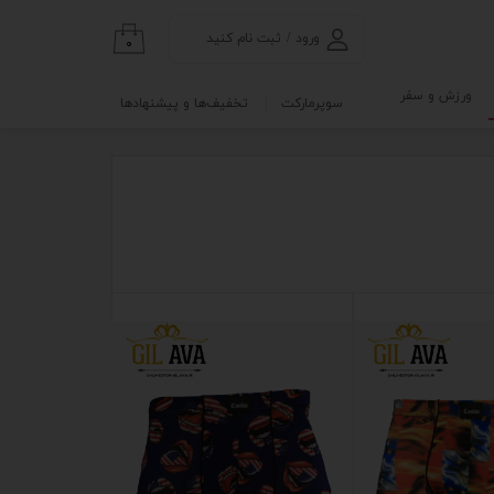
ورود
/
ثبت نام کنید
۰
حساب کاربری من
ورزش و سفر
سوپرمارکت
تخفیف‌ها و پیشنهادها
تغییر گذر واژه
گی
ابلو
سفارشات
خروج از حساب
کاربری
نه
و آزمایشگاه