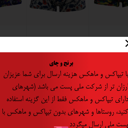
ک
شورت مردانه Coolse طرح آلات
موسیقی
کد 002
وجودی
اتمام موجودی
اتمام مو
​
برنج و چای
جدید
ا تیپاکس و ماهکس هزینه ارسال برای شما عزیزان
رزان تر از شرکت ملی پست می باشد (شهرهای
ارای تیپاکس و ماهکس فقط از این گزینه استفاده
نید، روستاها و شهرهای بدون تیپاکس و ماهکس با
ست ملی ارسال میگردد