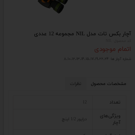
آچار بکس تات مدل NIL مجموعه 12 عددی
کد محصول: NIL
اتمام موجودی
شماره آچار ها: 8،10،12،13،14،15،17،19،22،24
مشخصات محصول
نظرات
تعداد
12
ویژگی‌های
درایور 1/2 اینچ
آچار