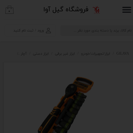
​فروشگاه گیل آوا
۰
حساب کاربری من
تغییر گذر واژه
ورود
/
ثبت نام کنید
سفارشات
خروج از حساب کاربری
GILAVA
ابزار/تجهیزات/خودرو
ابزار غیر برقی
ابزار دستی
آچار
آچار بکس تات مدل 