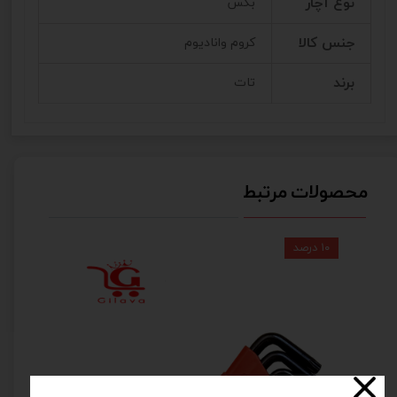
نوع آچار
بکس
جنس کالا
کروم وانادیوم
برند
تات
محصولات مرتبط
۱۰ درصد