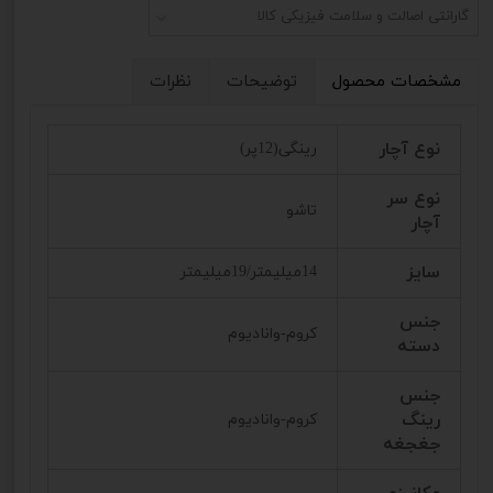
گارانتی اصالت و سلامت فیزیکی کالا
مشخصات محصول
توضیحات
نظرات
نوع آچار
رینگی(12پر)
نوع سر
تاشو
آچار
سایز
14میلیمتر/19میلیمتر
جنس
کروم-وانادیوم
دسته
جنس
رینگ
کروم-وانادیوم
جغجغه