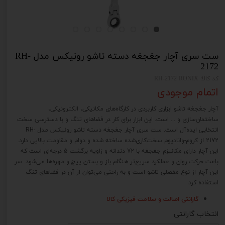
ست سری آچار جغجغه دسته تاشو رونیکس مدل RH-
2172
کد کالا: RH-2172 RONIX
اتمام موجودی
آچار جغجغه تاشو ابزاری کاربردی در کارگاه‌های مکانیکی، الکترونیکی،
ساختمان‌سازی و ... است. این ابزار برای کار در فضاهای تنگ و با دسترسی سخت
انتخابی ایده‌آل است. ست سری آچار جغجغه دسته تاشو رونیکس مدل RH-
2172 از کروم-وانادیوم سخت‌کاری‌شده ساخته شده و دوام و مقاومت بالایی دارد.
این آچار دارای مکانیزم جغجغه با 72 دندانه و زاویه برگشت 5 درجه‌ای است که
باعث حرکت روان و عملکرد سریع‌تر هنگام باز و بستن پیچ و مهره‌ها می‌شود. سر
این آچار از نوع مفصلی تاشو است و به راحتی می‌توان از آن در فضاهای تنگ
استفاده کرد
گارانتی اصالت و سلامت فیزیکی کالا
انتخاب گارانتی