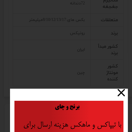
مکانیزم
72دندانه
جغجغه
متعلقات
بکس های:8/10/12/13/17میلیمتر
برند
رونیکس
کشور مبدأ
ایران
برند
کشور
مونتاژ
چین
کننده
​
برنج و چای
محصولات مرتبط
با تیپاکس و ماهکس هزینه ارسال برای