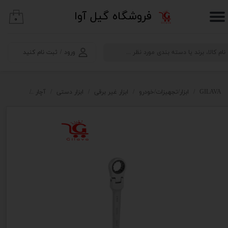
​فروشگاه گیل آوا
۰
حساب کاربری من
تغییر گذر واژه
ورود
/
ثبت نام کنید
سفارشات
خروج از حساب کاربری
GILAVA
ابزار/تجهیزات/خودرو
ابزار غیر برقی
ابزار دستی
آچار
ست سری آچ