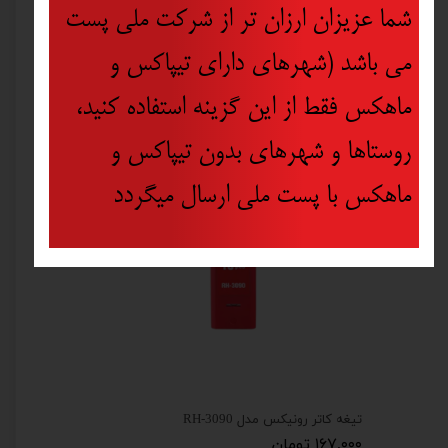
شما عزیزان ارزان تر از شرکت ملی پست
می باشد (شهرهای دارای تیپاکس و
ماهکس فقط از این گزینه استفاده کنید،
روستاها و شهرهای بدون تیپاکس و
ماهکس با پست ملی ارسال میگردد
تیغه کاتر رونیکس مدل RH-3090
۱۶۷,۰۰۰ تومان