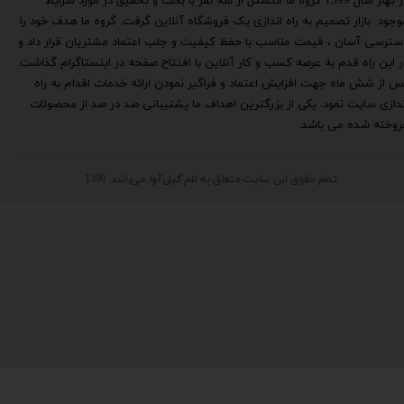
​در بهار سال 1399 گروه ما متشکل از سه نفر با بحث و تحقیق در مورد شرایط
وجود بازار تصمیم به راه اندازی یک فروشگاه آنلاین گرفت. گروه ما هدف خود را
سترسی آسان ، قیمت مناسب با حفظ کیفیت و جلب اعتماد مشتریان قرار داد و
ر این راه قدم به عرصه کسب و کار آنلاین با افتتاح صفحه در اینستاگرام گذاشت.
س از شش ماه جهت افزایش اعتماد و فراگیر نمودن ارائه خدمات اقدام به راه
ندازی سایت نمود. یکی از بزرگترین اهداف ما پشتیبانی صد در صد از محصولات
روخته شده می باشد.
تمام حقوق این سایت متعلق به
نام گیل آوا
می‌باشد. 1399