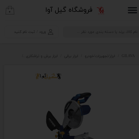
​فروشگاه گیل آوا
۰
حساب کاربری من
تغییر گذر واژه
ورود
/
ثبت نام کنید
سفارشات
خروج از حساب کاربری
GILAVA
ابزار/تجهیزات/خودرو
ابزار برقی
ابزار برش و تراشکاری
اره فارسی بر 25 سانتی HP2825-MS هیوندا