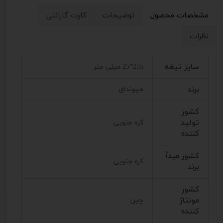
مشخصات محصول
توضیحات
کارت گارانتی
نظرات
سایز تیغه
255*25 میلی متر
برند
هیوندای
کشور
تولید
کره جنوبی
کننده
کشور مبدأ
کره جنوبی
برند
کشور
مونتاژ
چین
کننده