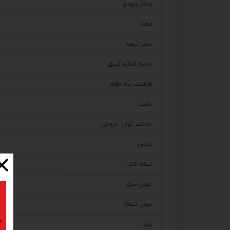
ولتاژ ورودی
ابعاد
سایز تیغه
دامنه اندازه گیری
ظرفیت سه نظام
دقت
حداکثر توان خروجی
جنس
تیغه کاتر
عرض سری
عرض تیغه
ب
برند