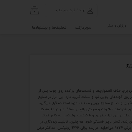
ورود
/
ثبت نام کنید
۰
حساب کاربری من
ورزش و سفر
سوپرمارکت
تخفیف‌ها و پیشنهادها
تغییر گذر واژه
گی
ابلو
سفارشات
خروج از حساب
کاربری
نه
برای حذف ناهمواری‌ها و قسمت‌های برآمده‌ روی چوب پس از
و آزمایشگاه
ی گونه‌های چوبی نرم و سخت کاربرد دارد. این ابزار در صنایع
ه‌گیری و اصلاح سطوح چوبی مختلف مورد استفاده قرار می‌گیرد.
رنده برقی نجاری 9224 رونیکس، با موتور قدرتمند 900 وات و سرعتی بالغ بر 14500 دور در دقیقه کار
نه در این ابزار پرکاربرد و با کیفیت رونیکس، به کاربر کمک
ن رنده، کمتر دچار خستگی شود. هم‌چنین، قابلیت رنده‌کاری در
حالت بغل دو راهه بر دامنه‌ کاربری رنده برقی 9224 می‌افزاید. در رنده برقی 9224 رونیکس، حداکثر عرض