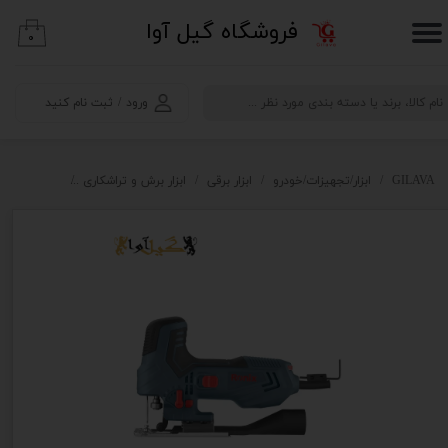
​فروشگاه گیل آوا
۰
حساب کاربری من
تغییر گذر واژه
ورود
/
ثبت نام کنید
سفارشات
خروج از حساب کاربری
GILAVA
ابزار/تجهیزات/خودرو
ابزار برقی
ابزار برش و تراشکاری
اره عمودبر م