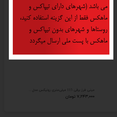
می باشد (شهرهای دارای تیپاکس و
ماهکس فقط از این گزینه استفاده کنید،
روستاها و شهرهای بدون تیپاکس و
ماهکس با پست ملی ارسال میگردد
مینی فرز برقی 115 میلی‌متری رونیکس مدل 3110
۷,۲۴۳,۰۰۰ تومان