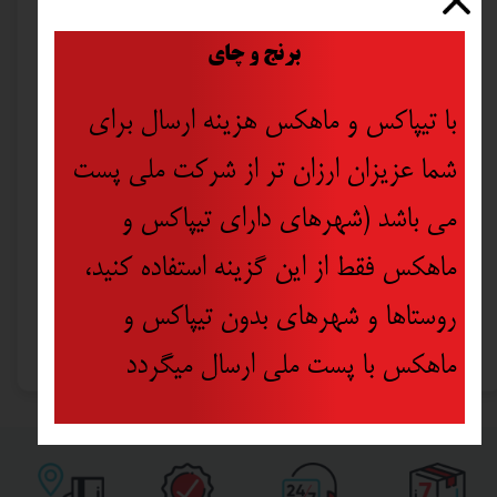
​
برنج و چای
با تیپاکس و ماهکس هزینه ارسال برای
شما عزیزان ارزان تر از شرکت ملی پست
می باشد (شهرهای دارای تیپاکس و
ماهکس فقط از این گزینه استفاده کنید،
روستاها و شهرهای بدون تیپاکس و
گونیای 30 سانتی آلمینیومی (صنعتی) تولسن مدل 35038
الماس شیشه بر نفت خور اکو مدل G-6610
۳۹۷,۰۰۰ تومان
ماهکس با پست ملی ارسال میگردد