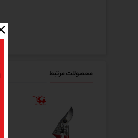
ب
محصولات مرتبط
ا
د
ک
پ