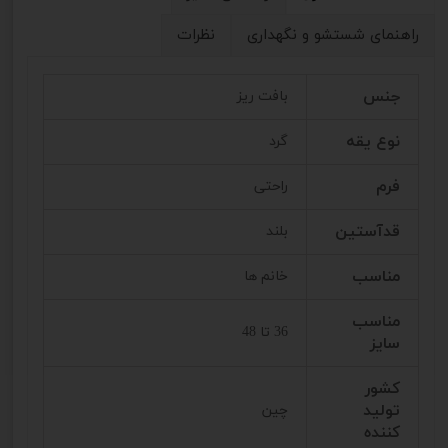
راهنمای شستشو و نگهداری
نظرات
جنس
بافت ریز
نوع یقه
گرد
فرم
راحتی
قدآستین
بلند
مناسب
خانم ها
مناسب
36 تا 48
سایز
کشور
تولید
چین
کننده