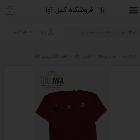
​فروشگاه گیل آوا
۰
حساب کاربری من
تغییر گذر واژه
ورود
/
ثبت نام کنید
سفارشات
خروج از حساب کاربری
GILAVA
مد و پوشاک
لباس زنانه
بافت/ژاکت/پلیور زنانه
بافت ریز زنانه طر