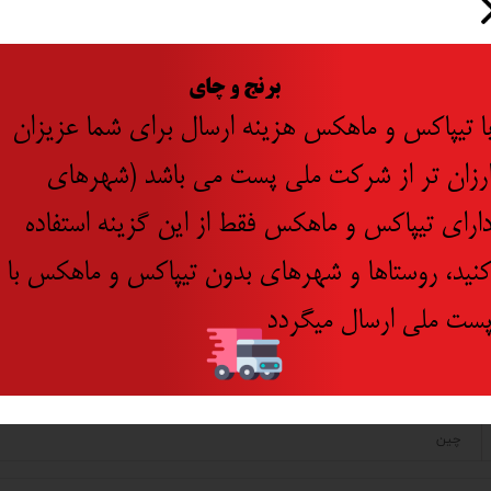
±2 میلی‌متر در 5 متر
1/4 اینچ
​
برنج و چای
635 نانومتر / لیزر کلاس 2
ا تیپاکس و ماهکس هزینه ارسال برای شما عزیزان
IP54
رزان تر از شرکت ملی پست می باشد (شهرهای
10- الی 50 درجه سانتی‌گراد
ارای تیپاکس و ماهکس فقط از این گزینه استفاده
65*65*65 میلی‌مترمکعب
نید، روستاها و شهرهای بدون تیپاکس و ماهکس با
حداکثر تا 8 ساعت
باتری AAA آلکالاین 7.4ولت
ست ملی ارسال میگردد
3عدد باتری،پایه،کیف برزنتی
رونیکس
چین