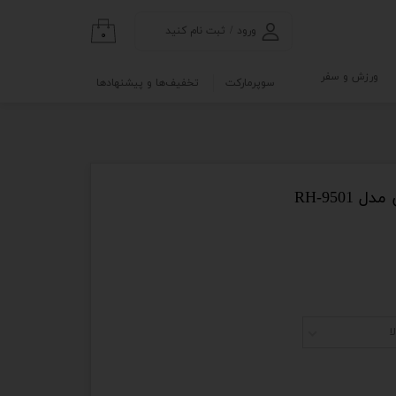
ورود
/
ثبت نام کنید
۰
حساب کاربری من
ورزش و سفر
سوپرمارکت
تخفیف‌ها و پیشنهادها
تغییر گذر واژه
گی
ابلو
سفارشات
خروج از حساب
کاربری
RH-950
نه
و آزمایشگاه
ا