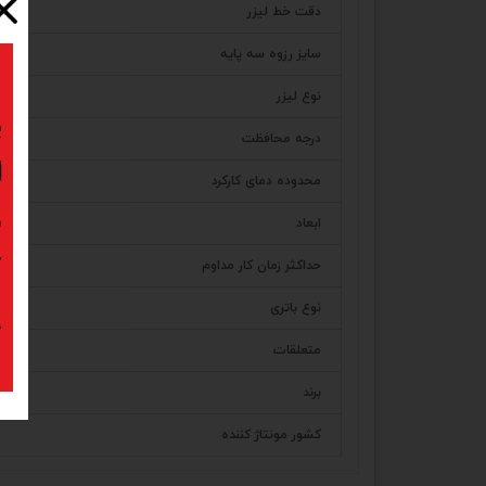
دقت خط لیزر
سایز رزوه سه پایه
نوع لیزر
ب
درجه محافظت
ا
محدوده دمای کارکرد
د
ابعاد
ک
حداکثر زمان کار مداوم
نوع باتری
پ
متعلقات
برند
کشور مونتاژ کننده