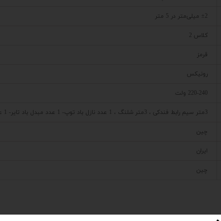
±2 میلی‌متر در 5 متر
کلاس 2
قرمز
رونیکس
220-240 ولت
3متر سیم رابط فندکی ، 3متر شلنگ ، 1 عدد نازل باد توپ- 1 عدد مبدل باد تایر- 1 عدد مبدل باد تشک بادی
چین
ایران
چین