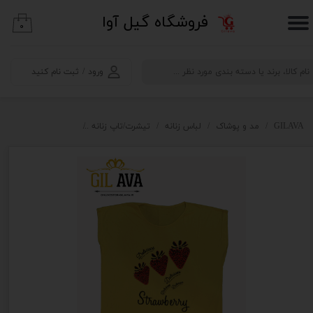
​فروشگاه گیل آوا
۰
حساب کاربری من
تغییر گذر واژه
ورود
/
ثبت نام کنید
سفارشات
خروج از حساب کاربری
GILAVA
مد و پوشاک
لباس زنانه
تیشرت/تاپ زنانه
تیشرت زنانه visible طرح توت