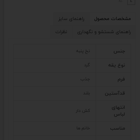
XL
L
مشخصات محصول
راهنمای سایز
راهنمای شستشو و نگهداری
نظرات
جنس
نخ پنبه
نوع یقه
گرد
فرم
جذب
قدآستین
بلند
انتهای
کش دار
لباس
مناسب
خانم ها