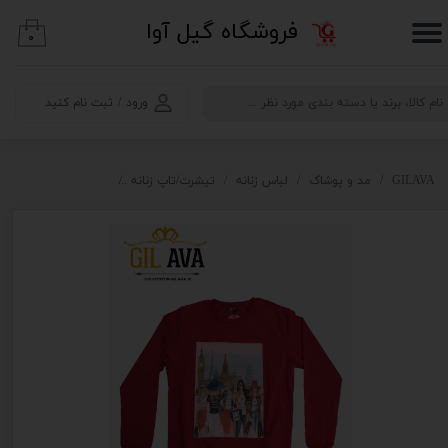
​فروشگاه گیل آوا
۰
حساب کاربری من
تغییر گذر واژه
ورود
/
ثبت نام کنید
سفارشات
خروج از حساب کاربری
GILAVA
مد و پوشاک
لباس زنانه
تیشرت/تاپ زنانه
دورس زنانه kooktieen