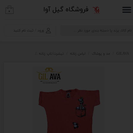
​فروشگاه گیل آوا
۰
حساب کاربری من
تغییر گذر واژه
ورود
/
ثبت نام کنید
سفارشات
خروج از حساب کاربری
GILAVA
مد و پوشاک
لباس زنانه
تیشرت/تاپ زنانه
تیشرت زنانه visible طرح پاندا