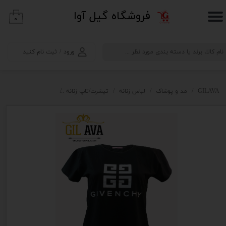
​فروشگاه گیل آوا
۰
حساب کاربری من
تغییر گذر واژه
ورود
/
ثبت نام کنید
سفارشات
خروج از حساب کاربری
GILAVA
مد و پوشاک
لباس زنانه
تیشرت/تاپ زنانه
تیشرت زنانه مدل GIVENCHY ژیوانشی