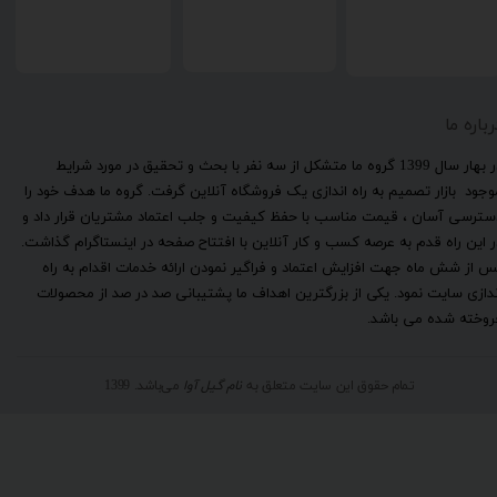
رباره ما
​در بهار سال 1399 گروه ما متشکل از سه نفر با بحث و تحقیق در مورد شرایط
وجود بازار تصمیم به راه اندازی یک فروشگاه آنلاین گرفت. گروه ما هدف خود را
سترسی آسان ، قیمت مناسب با حفظ کیفیت و جلب اعتماد مشتریان قرار داد و
ر این راه قدم به عرصه کسب و کار آنلاین با افتتاح صفحه در اینستاگرام گذاشت.
س از شش ماه جهت افزایش اعتماد و فراگیر نمودن ارائه خدمات اقدام به راه
ندازی سایت نمود. یکی از بزرگترین اهداف ما پشتیبانی صد در صد از محصولات
روخته شده می باشد.
تمام حقوق این سایت متعلق به
نام گیل آوا
می‌باشد. 1399