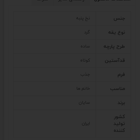
جنس
نخ پنبه
نوع یقه
گرد
طرح پارچه
ساده
قدآستین
کوتاه
فرم
جذب
مناسب
خانم ها
برند
سایان
کشور
تولید
ایران
کننده