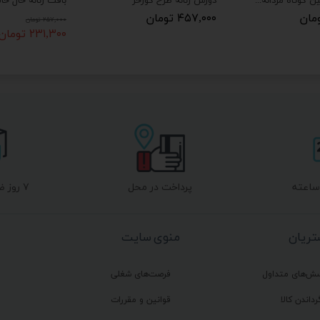
تیشرت آستین کوتاه مردانه persis
دورس زنانه طرح گورخر
بافت زنانه خال خا
۴۵۷,۰۰۰ تومان
۲۵۷,۰۰۰ تومان
۲۳۱,۳۰۰ تومان
پرداخت در محل
۷ روز ضمانت بازگشت
ریان
منوی سایت
سش‌های متداول
فرصت‌های شغلی
رداندن کالا
قوانین و مقررات