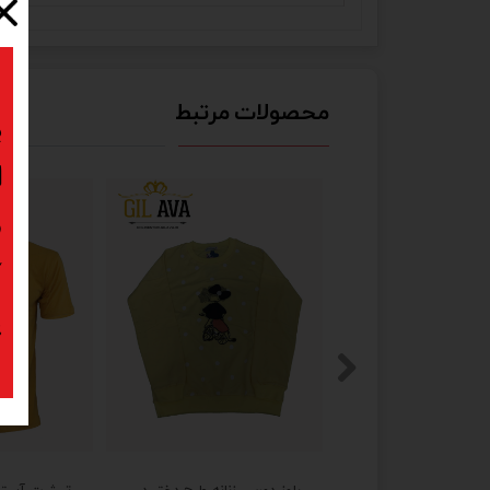
محصولات مرتبط
ب
ا
د
ک
پ