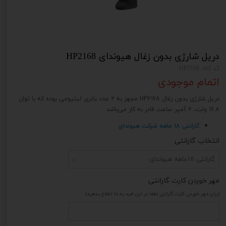
دریل شارژی بدون زغال هیوندای HP2168
کد کالا: HP2168
اتمام موجودی
دریل شارژی بدون زغال HP2168 مجهز به 2 عدد باتری لیتیومی بوده که با توان
16.8 ولت، 2 آمپر ساعت قادر به کار می‌باشد
گارانتی 18 ماهه شرکت هیوندای
انتخاب گارانتی
گارانتی 18ماهه هیوندای
مهر خوردن کارت گارانتی
(برای مهر خوردن کارت گارانتی لطفا در این فید به ما اطلاع بدهید)