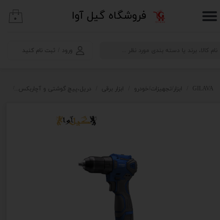
​فروشگاه گیل آوا
۰
حساب کاربری من
تغییر گذر واژه
ورود
/
ثبت نام کنید
سفارشات
خروج از حساب کاربری
GILAVA
ابزار/تجهیزات/خودرو
ابزار برقی
دریل،پیچ گوشتی و آچاربکس
ابزا