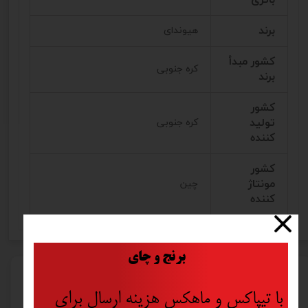
برند
هیوندای
کشور مبدأ
کره جنوبی
برند
کشور
تولید
کره جنوبی
کننده
کشور
مونتاژ
چین
کننده
​
برنج و چای
محصولات مرتبط
با تیپاکس و ماهکس هزینه ارسال برای