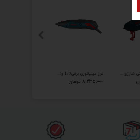
تفنگ چسب حرارتی شارژی رونیکس مدل 8538
فرز مینیاتوری برقی130 وات مدل 3403
۸,۲۳۵,۰۰۰ تومان