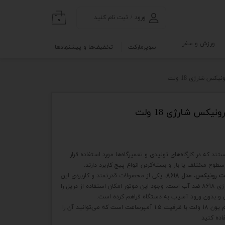
ورود
/
ثبت نام کنید
۰
حساب کاربری من
ورزش و سفر
سوپرمارکت
تخفیف‌ها و پیشنهادها
تغییر گذر واژه
گی
ابلو
سفارشات
 شارژی 18 ولت
خروج از حساب
کاربری
کس شارژی 18 ولت
نه
تند که در کارگاه‌های تولیدی و تعمیرگاه‌‌ها مورد استفاده قرار
و آزمایشگاه
ی سطوح مختلف یا باز و بسته‌کردن انواع پیچ کاربرد دارند.
، یکی از محصولات قدرتمند و کاربردی این
برند است. موتور دریل پیچ گوشتی شارژی 8618 ضد آب است. وجود این موتور امکان استفاده از دریل را
ی و بدون ورود آسیب به دستگاه فراهم کرده است.
منبع تغذیه این دریل یک باتری لیتیوم یون 18 ولت با ظرفیت 1.5 آمپرساعت است که می‌توانید آن را