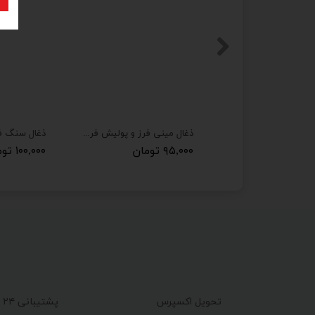
ذغال دریل مدل T2 مناسب برای دریل توسن 3506
ذغال مینی فرز و پولیش فرز 1010 توسن و پولیش توسن و کرون 4164
۹۰,۲۵۰ تومان
۹۵,۰۰۰ تومان
۱۰۰,۰۰۰ تومان
تحویل اکسپرس
پشتیبانی ۲۴ ساعته