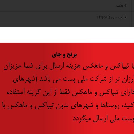
4 ولت
تایپ سی (Type-C)
2 عدد نوک پیچ گوشتی 50 میلی متری، 16 عدد سری ، 1 عدد رابط مگنتی ، پیچ چهارسو ،جعبه BMC
اینکو
چین
​
برنج و چای
ا تیپاکس و ماهکس هزینه ارسال برای شما عزیزان
رزان تر از شرکت ملی پست می باشد (شهرهای
ارای تیپاکس و ماهکس فقط از این گزینه استفاده
نید، روستاها و شهرهای بدون تیپاکس و ماهکس با
جدید
ست ملی ارسال میگردد