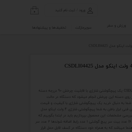
ورود
/
ثبت نام کنید
۰
حساب کاربری من
ورزش و سفر
سوپرمارکت
تخفیف‌ها و پیشنهادها
تغییر گذر واژه
گی
ابلو
سفارشات
خروج از حساب
کاربری
نه
پیچگوشتی شارژی 4 ولت اینکو CSDLI0442 یک پیچگوشتی شارژی با قابلیت چرخش 90 دررجه دسته
و آزمایشگاه
 روی دسته این چرخش انجام میشود که دستگاه در حالت
یرد که اگر شما به دنبال خرید یک پیچگوشتی شارژی با کیفیت و قیمت
مناسب هستید پیشنهاد تیم کارشناسان فنی ابزار باطن به شما پیچگوشتی شارژی 4 ولت اینکو مدل
هیم به بررسی مشخصات این محصول بپردازیم باید در ابتدا بگوییم که
اقلام همراه این پیچ گوشتی عبارتند از 16 عدد بیت سر پیچ گوشتی 1 عدد رابط اضافه شوندها 2 عدد سر
نما میباشد که به همراه خود دستگاه در کسف قابل حمل قرار