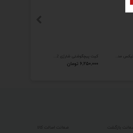
زغال مینی فرز رونیکس مدل 3110 مجموعه دو عددی
کیت پیچگوشتی شارژی 7.2 ولت 49 پارچه رونیکس مدل 8572
۶,۲۵۰,۰۰۰ تومان
ضمانت اصالت کالا