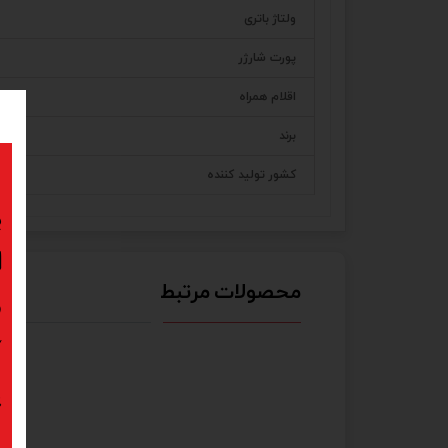
ولتاژ باتری
پورت شارژر
اقلام همراه
برند
کشور تولید کننده
ب
ا
محصولات مرتبط
د
ک
پ