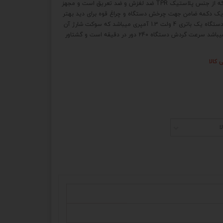
دارد و بر روی بنده عایق دوبل دستگاه که از جنس پلاستیک TPR ضد لغزش و ضد تعریق است و مجهز
یک دکمه ضامن جهت چرخش دستگاه و چراغ قوه برای دید بهتر
در هنگام پیچ بندی میباشد باتری این دستگاه یک باتری 4 ولت 1.3 آمپری میباشد که سوکت شارژ آن
تایپ C است و شارژر همراه دستگاه نمیباشد سرعت گردش دستگاه 240 دور در دقیقه است و گشتاور
 کالا
ا