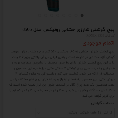
پیچ گوشتی شارژی خشابی رونیکس مدل 8505
کد کالا: 8505 RONIX
اتمام موجودی
پیچ گوشتی شارژی خشابی 8505 رونیکس، 560 گرم وزن داشته ، دارای سرعت
گردش آزاد 200 دور در دقیقه است و باتری لیتیومی آن ولتاژی برابر 3.6 ولت
دارد. این پیچ ‌گوشتی شارژی دارای 18 سری مختلف با سایزهای متفاوت بوده و
همچنین یک رابط سری پیچ گوشتی 6 سانتی ‌متری نیز همراه این محصول و
متعلقات آن ارائه می شود. قابلیت چپ گرد و راست گرد به علاوه گشتاور 3
نیوتن متری این محصول به شما اجازه باز و بسته کردن پیچ ‌های مختلف را می‌
دهد. همچنین یک عدد چراغ LED در قسمت جلوی این ابزار تعبیه شده است که
با کار کردن دستگاه، روشن می ‌شود و امکان کار در محیط های تاریک و کم نور را
برای کاربر فراهم می کند
انتخاب گارانتی
گارانتی 12 ماهه شرکت رونیکس