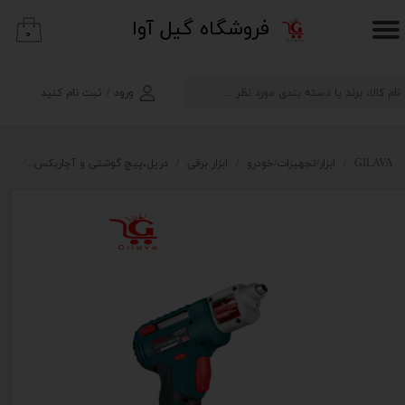
​فروشگاه گیل آوا
۰
حساب کاربری من
تغییر گذر واژه
ورود
/
ثبت نام کنید
سفارشات
خروج از حساب کاربری
GILAVA
ابزار/تجهیزات/خودرو
ابزار برقی
دریل،پیچ گوشتی و آچاربکس
ابزا