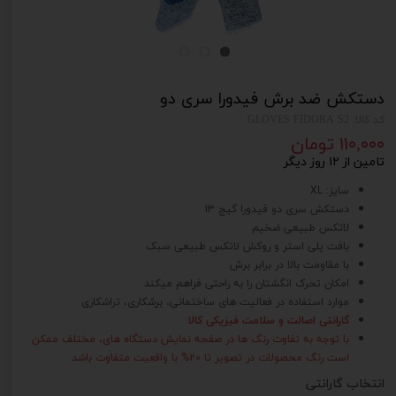
دستکش ضد برش فیدورا سری دو
کد کالا: GLOVES FIDORA S2
۱۱۰,۰۰۰ تومان
تامین از ۱۲ روز دیگر
سایز: XL
دستکش سری دو فیدورا گیج 13
لاتکس طبیعی ضخیم
بافت پلی استر و روکش لاتکس طبیعی سبک
با مقاومت بالا در برابر برش
امکان تحرک انگشتان را به راحتی فراهم میکند
موارد استفاده در فعالیت های ساختمانی، برشکاری، تراشکاری
گارانتی اصالت و سلامت فیزیکی کالا
با توجه به تفاوت رنگ ها در صفحه نمایش دستگاه های، مختلف ممکن
است رنگ محصولات در تصویر تا 20% با واقعیت متفاوت باشد
انتخاب گارانتی