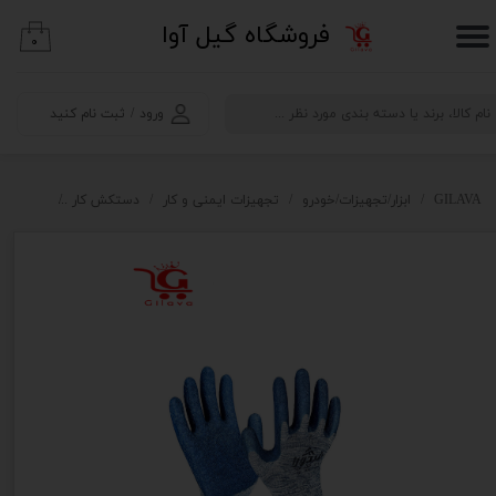
​فروشگاه گیل آوا
۰
حساب کاربری من
تغییر گذر واژه
ورود
/
ثبت نام کنید
سفارشات
خروج از حساب کاربری
GILAVA
ابزار/تجهیزات/خودرو
تجهیزات ایمنی و کار
دستکش کار
دستکش ض