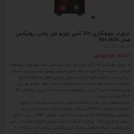
اینورتر جوشکاری 200 آمپر توربو فن پلاس رونیکس
مدل RH-4604
کد کالا: RH-4604
اتمام موجودی
با اینورتر جوشکاری 200 آمپر توربو فن پلاس رونیکس، لذت جوشکاری بی‌وقفه و
حرفه‌ای را تجربه کنید! این دستگاه، دارای رکتیفایر ورودی، برد اینورتر و رکتیفایر
خروجی است. تنظیم دقیق جریان و نمایش خروجی واقعی دستگاه با وجود
نمایشگر دیجیتال تعبیه‌شده در بدنه امکان‌پذیر است. ابعاد جمع و جور، وزن
پایین و قابلیت حمل آسان از ویژگی‌های منحصر به فرد اینورتر جوشکاری RH-
4604 رونیکس هستند.
تعداد ولوم‌های روی پنل، در انتخاب اینورتر حائز اهمیت هستند. در اینورتر
باکیفیت و حرفه‌ای RH-4604 رونیکس، علاوه بر ولوم تنظیم شدت جریان
جوشکاری، ولوم Arc Force نیز تعبیه شده است. فناوری IGBT در این دستگاه
اینورتر به کاربران کمک می‌کند تا کیفیت و نفوذ جوش را افزایش دهند و در عین
حال، بازدهی دستگاه با کاهش مصرف انرژی افزایش می‌یابد. این دستگاه از 4
سیستم حفاظتی ولتاژ، شدت جریان، دما و اورلود بهره می‎برد. افزون‌براین، در