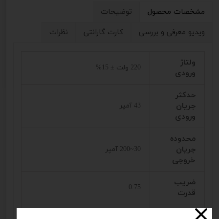
مشخصات محصول
توضیحات
ویدیو معرفی و بررسی
کارت گارانتی
نظرات
ولتاژ
220 ولت ± 15%
ورودی
حدکثر
جریان
43 آمپر
ورودی
محدوده
جریان
30~200 آمپر
خروجی
ضریب
0.75
قدرت
برند
رونیکس