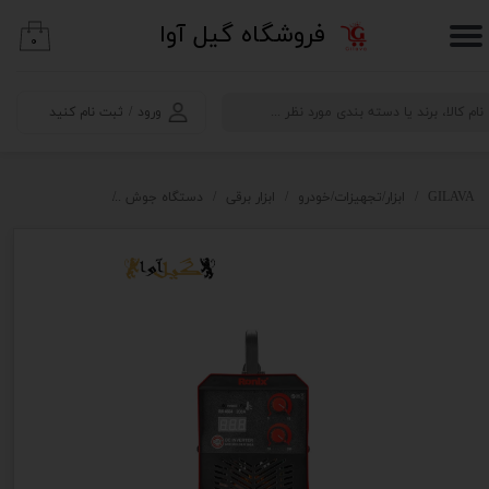
​فروشگاه گیل آوا
۰
حساب کاربری من
تغییر گذر واژه
ورود
/
ثبت نام کنید
سفارشات
خروج از حساب کاربری
GILAVA
ابزار/تجهیزات/خودرو
ابزار برقی
دستگاه جوش
اینورتر جوشکاری 200 آمپر توربو فن پلاس رونیکس مدل RH-4604