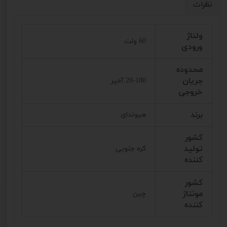
نظرات
ولتاژ
60 ولت
ورودی
محدوده
جریان
20-180 آمپر
خروجی
برند
هیوندای
کشور
تولید
کره جنوبی
کننده
کشور
مونتاژ
چین
کننده