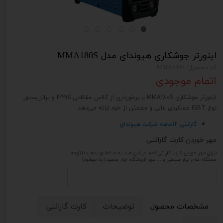
اینورتر جوشکاری هیوندای مدل MMA180S
کد محصول: MMA180S
اتمام موجودی
اینورتر جوشکاری MMA180S با برخورداری از کلاس حفاظتی IP21S و ترانزیستور
نوع IGBT عملکردی عالی و مطمئن از خود ارائه می‌دهد
گارانتی 12ماهه شرکت هیوندای
مهر خوردن کارت گارانتی
(برای مهر خوردن کارت گارانتی لطفا در این فید به ما اطلاع بدهید) (توجه
دستگاه های ابزار صنعتی و ... مهر فروشگاه ابزار سعید زده میشود)
مشخصات محصول
توضیحات
کارت گارانتی