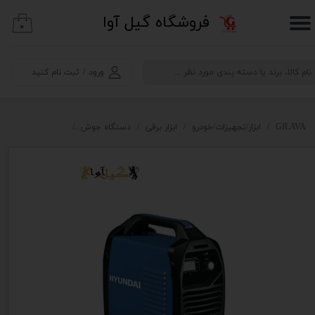
​فروشگاه گیل آوا
۰
حساب کاربری من
تغییر گذر واژه
ورود
/
ثبت نام کنید
سفارشات
خروج از حساب کاربری
GILAVA
ابزار/تجهیزات/خودرو
ابزار برقی
دستگاه جوش
اینورتر جوشکاری هیوند