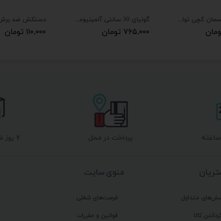
چاک لاین ریسمان کچی تولسن مدل 42013
گونیای 30 سانتی آلمینیومی (صنعتی) تولسن مدل 35038
۷۶۵,۰۰۰ تومان
۱۱۰,۰۰۰ تومان
پرداخت در محل
۷ روز ضمانت بازگشت
ریان
منوی سایت
سش‌های متداول
فرصت‌های شغلی
رداندن کالا
قوانین و مقررات