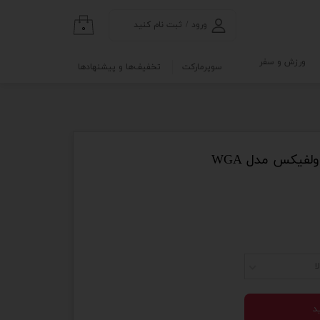
ورود
/
ثبت نام کنید
۰
حساب کاربری من
ورزش و سفر
سوپرمارکت
تخفیف‌ها و پیشنهادها
تغییر گذر واژه
گی
ابلو
سفارشات
خروج از حساب
کاربری
فیکس مدل WGA
نه
و آزمایشگاه
ا
د