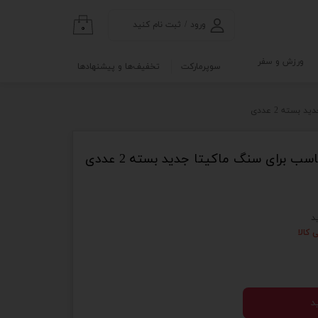
ورود
/
ثبت نام کنید
۰
حساب کاربری من
ورزش و سفر
سوپرمارکت
تخفیف‌ها و پیشنهادها
تغییر گذر واژه
گی
ابلو
سفارشات
خروج از حساب
کاربری
نه
د
و آزمایشگاه
 کالا
د