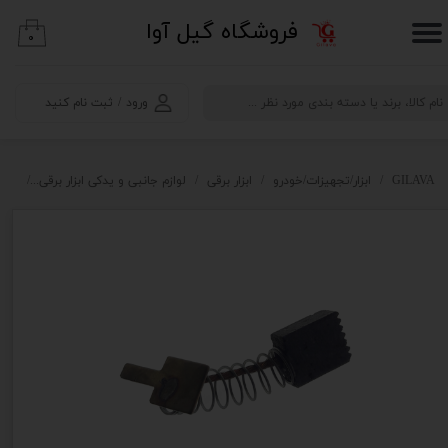
​فروشگاه گیل آوا
۰
حساب کاربری من
تغییر گذر واژه
ورود
/
ثبت نام کنید
سفارشات
خروج از حساب کاربری
GILAVA
ابزار/تجهیزات/خودرو
ابزار برقی
لوازم جانبی و یدکی ابزار برقی
ذغال