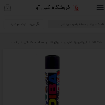
​فروشگاه گیل آوا
۰
حساب کاربری من
تغییر گذر واژه
ورود
/
ثبت نام کنید
سفارشات
خروج از حساب کاربری
GILAVA
ابزار/تجهیزات/خودرو
یراق آلات و مصالح ساختمانی
رنگ
اسپری رنگ دی