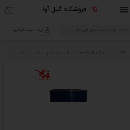
​فروشگاه گیل آوا
۰
حساب کاربری من
تغییر گذر واژه
ورود
/
ثبت نام کنید
سفارشات
خروج از حساب کاربری
GILAVA
ابزار/تجهیزات/خودرو
یراق آلات و مصالح ساختمانی
رنگ
رنگ روغ