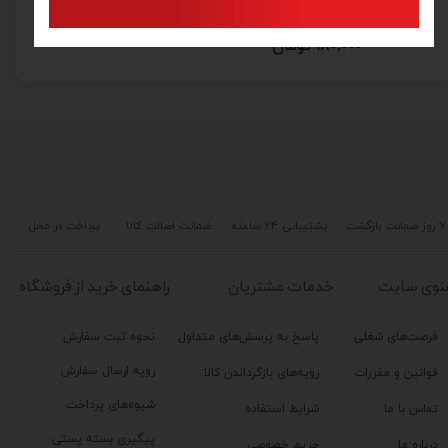
پیچ و رول پلاک کاسپین مدل 5 سانتی‌متری بسته 20 عددی
مولتی رول پلاک کاسپین مدل 6 سانتی متری پنج بسته 50 عددی
۱۸۰,۰۰۰ تومان
۷ روز ضمانت بازگشت
پشتیبانی ۲۴ ساعته
ضمانت اصالت کالا
پرداخت در محل
نوی سایت
خدمات مشتریان
راهنمای خرید از فروشگاه
فرصت‌های شغلی
پاسخ به پرسش‌های متداول
نحوه ثبت سفارش
رویه ارسال سفارش
قوانین و مقررات
رویه‌های بازگرداندن کالا
شیوه‌های پرداخت
تماس با ما
شرایط استفاده
پیگیری بسته پستی
درباره ما
حریم خصوصی