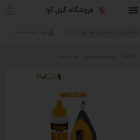
​فروشگاه گیل آوا
۰
حساب کاربری من
تغییر گذر واژه
ورود
/
ثبت نام کنید
سفارشات
خروج از حساب کاربری
GILAVA
ابزار/تجهیزات/خودرو
ابزار غیر برقی
متر،تراز،اندازه گیری دقیق
ریس