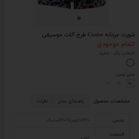
شورت مردانه Coolse طرح آلات موسیقی
اتمام موجودی
انتخاب رنگ
: سفید
سایز لباس
3XL
2XL
XL
مشخصات محصول
راهنمای سایز
نظرات
جنس
90%نایلون10%الاستیک
قسمت
نخی