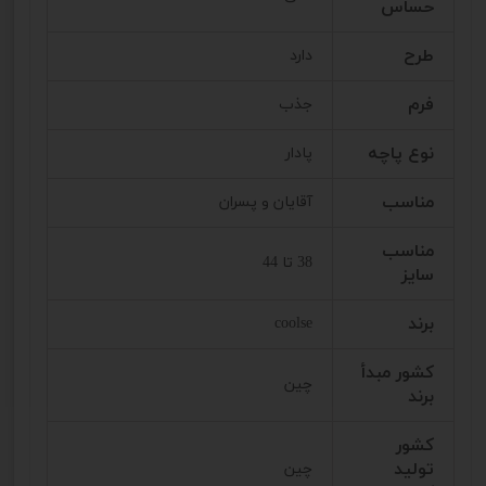
حساس
طرح
دارد
فرم
جذب
نوع پاچه
پادار
مناسب
آقایان و پسران
مناسب
38 تا 44
سایز
برند
coolse
کشور مبدأ
چین
برند
کشور
تولید
چین