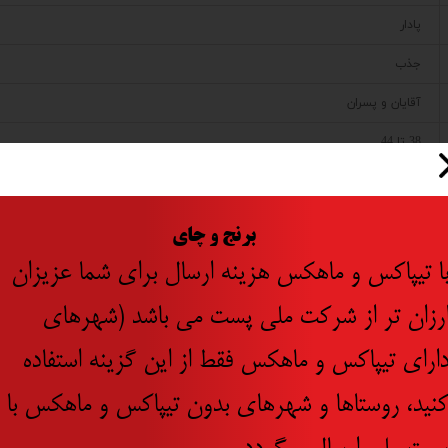
پادار
جذب
آقایان و پسران
38 تا 44
coolse
چین
​
برنج و چای
چین
ا تیپاکس و ماهکس هزینه ارسال برای شما عزیزان
رزان تر از شرکت ملی پست می باشد (شهرهای
ارای تیپاکس و ماهکس فقط از این گزینه استفاده
نید، روستاها و شهرهای بدون تیپاکس و ماهکس با