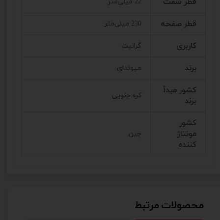
قطر شفت
22 میلی‌متر
قطر صفحه
230 میلی‌متر
کاربری
گرانیت
برند
هیوندای
کشور مبدأ
کره جنوبی
برند
کشور
مونتاژ
چین
کننده
محصولات مرتبط