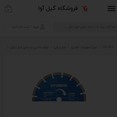
​فروشگاه گیل آوا
۰
حساب کاربری من
تغییر گذر واژه
ورود
/
ثبت نام کنید
سفارشات
خروج از حساب کاربری
GILAVA
ابزار/تجهیزات/خودرو
ابزار برقی
لوازم جانبی و یدکی ابزار برقی
صفح