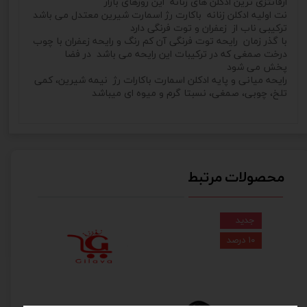
ازفانتزی
ترین ادکلن های زنانه این روزهای بازار
نت اولیه ادکلن زنانه باکارت رژ اسمارت شیرین معتدل می باشد
ترکیبی ناب از زعفران و توت فرنگی دارد
با گذر زمان رایحه توت فرنگی آن کم رنگ و رایحه زعفران با چوب
درخت صمغی که در ترکیبات این رایحه می باشد در فضا
پخش می شود
رایحه میانی و پایه ادکلن اسمارت باکارات رژ نیمه شیرین، کمی
تلخ، چوبی، صمغی، نسبتا گرم و میوه ای میباشد
محصولات مرتبط
جدید
۱۰ درصد