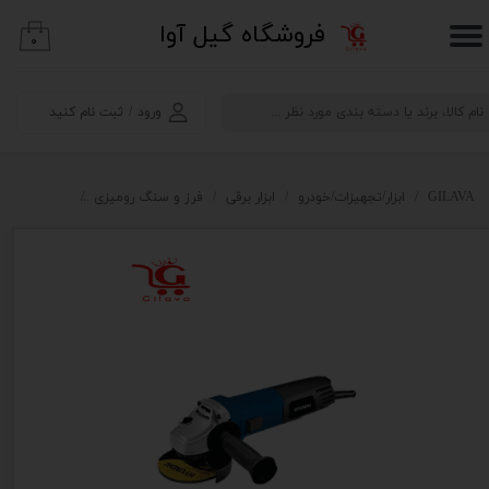
​فروشگاه گیل آوا
۰
حساب کاربری من
تغییر گذر واژه
ورود
/
ثبت نام کنید
سفارشات
خروج از حساب کاربری
GILAVA
ابزار/تجهیزات/خودرو
ابزار برقی
فرز و سنگ رومیزی
مینی فرز هیوند