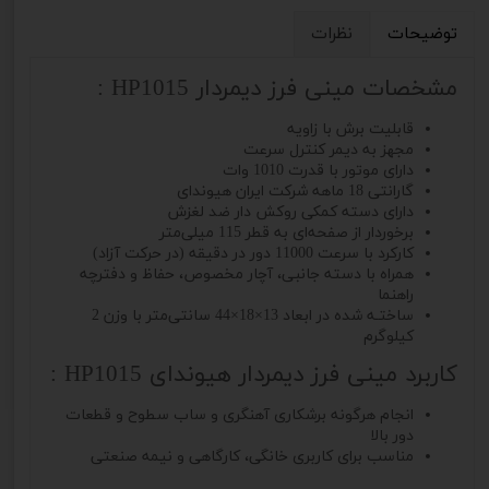
توضیحات
نظرات
مشخصات مینی فرز دیمردار HP1015 :
قابلیت برش با زاویه
مجهز به دیمر کنترل سرعت
دارای موتور با قدرت 1010 وات
گارانتی 18 ماهه شرکت ایران هیوندای
دارای دسته کمکی روکش دار ضد لغزش
برخوردار از صفحه‌‌ای به قطر 115 میلی‌متر
کارکرد با سرعت 11000 دور در دقیقه (در حرکت آزاد)
همراه با دسته جانبی، آچار مخصوص، حفاظ و دفترچه
راهنما
ساختـه شد‌ه در ابعاد 13×18×44 سانتی‌متر با وزن 2
کیلوگرم
کاربرد مینی فرز دیمردار هیوندای HP1015 :
انجام هرگونه برشکاری آهنگری و ساب سطوح و قطعات
دور بالا
مناسب برای کاربری خانگی، کارگاهی و نیمه صنعتی