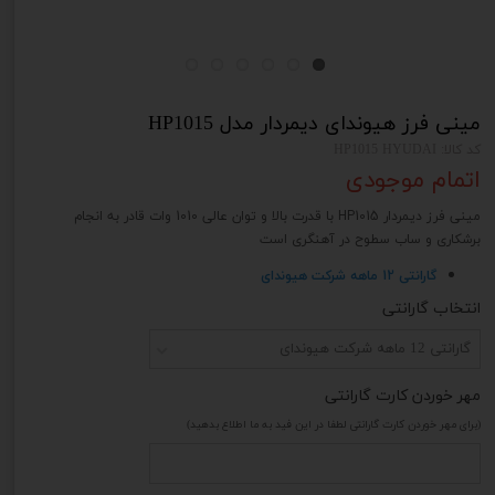
مینی فرز هیوندای دیمردار مدل HP1015
کد کالا: HP1015 HYUDAI
اتمام موجودی
مینی فرز دیمردار HP1015 با قدرت بالا و توان عالی 1010 وات قادر به انجام
برشکاری و ساب سطوح در آهنگری است
گارانتی 12 ماهه شرکت هیوندای
انتخاب گارانتی
گارانتی 12 ماهه شرکت هیوندای
مهر خوردن کارت گارانتی
(برای مهر خوردن کارت گارانتی لطفا در این فید به ما اطلاع بدهید)