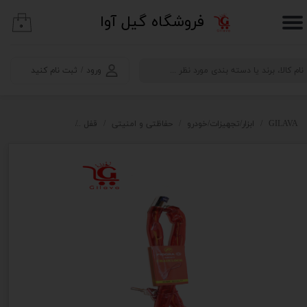
​فروشگاه گیل آوا
۰
حساب کاربری من
تغییر گذر واژه
ورود
/
ثبت نام کنید
سفارشات
خروج از حساب کاربری
GILAVA
ابزار/تجهیزات/خودرو
حفاظتی و امنیتی
قفل
زنجیر قفل فیدورا مدل 417