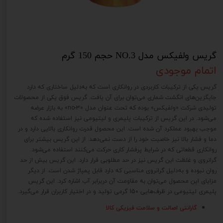
گریس ولفیکس مدل NO.3 حجم 150 گرم
اتمام موجودی
گریس یکی از ترکیبات کاربردی در روانکاری است که به‌دلیل ساختاری که دارد
جایگزین‌های انگشت شماری می‌توان برای آن یافت‏.‏ گریس فوق یکی از محصولات
تولیدی شرکت «ولفیکس» بوده که تحت عنوان مدل «no‎-3» به بازار عرضه
می‌شود‏.‏ در این گریس از ترکیبات پلیمری و لیتیومی نیز استفاده شده که
موجب بهبود عملکرد آن شده است‏.‏ این محصول قدرت روانکاری بالایی دارد و در
دما و فشار بالا نیز خاصیت خود را از دست نمی‌دهد‏.‏ از این گریس بیشتر برای
روانکاری قطعاتی که در شرایط پرفشار کاری حرکت می‌کنند استفاده می‌شود‏.‏
گرانروی و غلظت این گریس نیز در حد مطلوبی قرار دارد‏.‏ این گریس بیش از حد
روان نبوده و به‌دلیل گرانروی مناسبی که دارد قابل پمپاژ شدن است‏.‏ از دیگر
مزایای این محصول می‌توان به مقاومت آن دربرابر آب اشاره کرد‏.‏ این گریس
پلیمری لیتیومی در ظرف‌هایی 150 گرمی تولید و در اختیار کاربران قرار می‌گیرد‏.‏
گارانتی اصالت و سلامت فیزیکی کالا