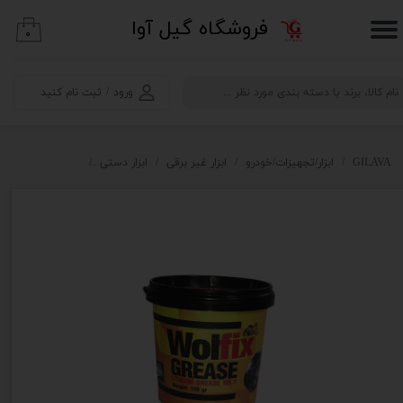
​فروشگاه گیل آوا
۰
حساب کاربری من
تغییر گذر واژه
ورود
/
ثبت نام کنید
سفارشات
خروج از حساب کاربری
GILAVA
ابزار/تجهیزات/خودرو
ابزار غیر برقی
ابزار دستی
لوازم روانکاری
گ