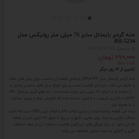
مته گردبر بایمتال سایز 76 میلی متر رونیکس مدل
RH-5234
کد محصول: RH-5234 RONIX
۶۷۰,۰۰۰ تومان
Only ۱ left
تامین از ۱۲ روز دیگر
مته گردبر بایمتال مدل RH-5234 رونیکس قطعه ای مناسب برای برش های صاف
و دقیق می باشد. این ابزار قابلیت نصب بر روی انواع دریل های ستونی، رادیال و
... را داشته و در اندازه 76 میلی متر تولید شده است. لبه های گردبر بایمتال RH-
5234 با بالاترین کیفیت و فناوری ساخته شده که افزایش دوام و بهبود عملکرد
را به همراه دارد.
بدنه این قطعه ساخته شده از جنس کبالت %8 و فولاد تیزبر HSS است که باعث
حداکثر کارایی و ایجاد برش هایی دقیق و سریع تا عمق 38 میلی متر در قطعه
کار می شود. از دیگر ویژگی های این گردبر قابلیت استفاده آن در مواد مختلف
فلزی و آلیاژی با درجه سختی مختلف می باشد