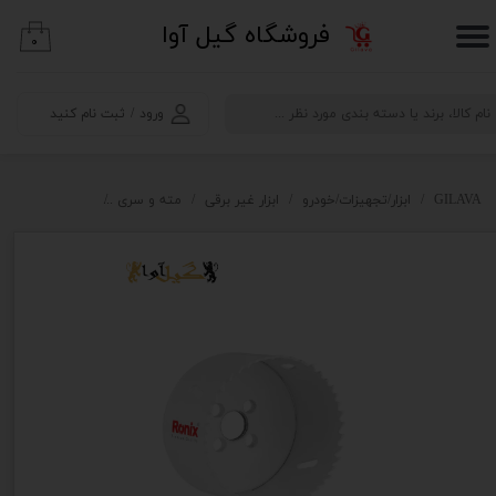
​فروشگاه گیل آوا
۰
حساب کاربری من
تغییر گذر واژه
ورود
/
ثبت نام کنید
سفارشات
خروج از حساب کاربری
GILAVA
ابزار/تجهیزات/خودرو
ابزار غیر برقی
مته و سری
مته گردبر بایمتال سایز 76 میلی متر رون