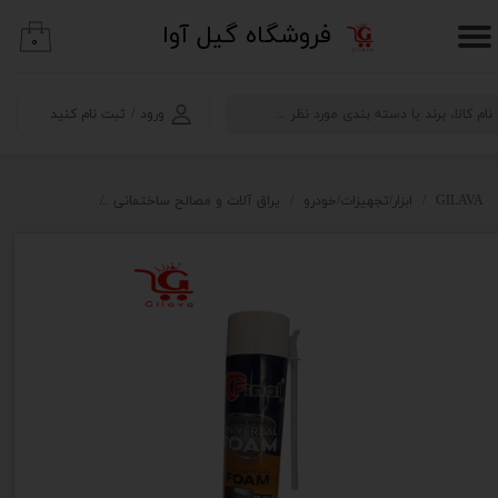
​فروشگاه گیل آوا
۰
حساب کاربری من
تغییر گذر واژه
ورود
/
ثبت نام کنید
سفارشات
خروج از حساب کاربری
GILAVA
ابزار/تجهیزات/خودرو
یراق آلات و مصالح ساختمانی
مصالح ساختمان