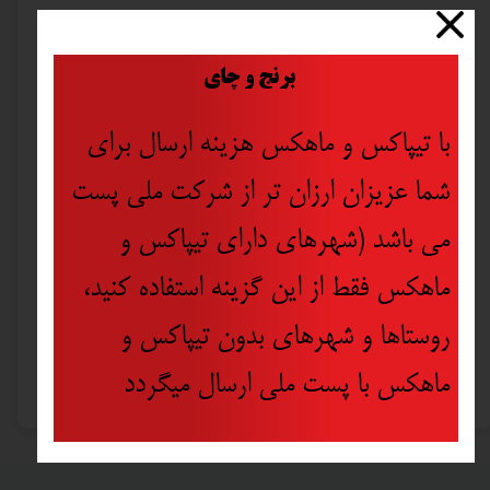
​
برنج و چای
با تیپاکس و ماهکس هزینه ارسال برای
شما عزیزان ارزان تر از شرکت ملی پست
می باشد (شهرهای دارای تیپاکس و
ماهکس فقط از این گزینه استفاده کنید،
روستاها و شهرهای بدون تیپاکس و
اسپری عایق رطوبتی گل پخش کد 5408 حجم 450 میلی لیتر
اسپری فوم پلي اورتان دیبا مدل MULTI PURPOSE کوچک حجم 300 میلی
ماهکس با پست ملی ارسال میگردد
۵۹۵,۵۰۰ تومان