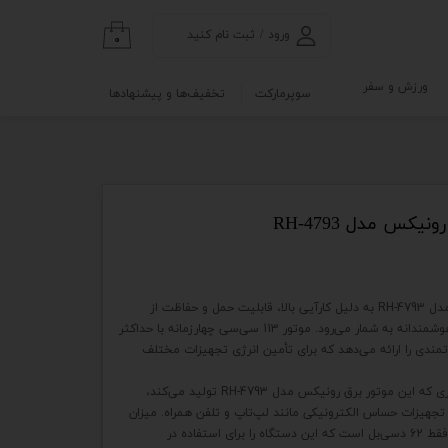
ورود
/
ثبت نام کنید
۰
حساب کاربری من
ورزش و سفر
سوپرمارکت
تخفیف‌ها و پیشنهادها
تغییر گذر واژه
گی
ابلو
سفارشات
خروج از حساب
کاربری
نه
ژنراتور اینورتر 2,2 کیلو واتی رونیکس مدل RH-4793 به دلیل کارآیی بالا، قابلیت حمل و حفاظت از
و آزمایشگاه
تجهیزات الکترونیکی حساس انتخابی هوشمندانه به شمار می‌رود. موتور 113 سی‌سی چهارزمانه با حداکثر
عملکرد قدرتمندی را ارائه می‌دهد که برای تأمین انرژی تجهیزات مختلف
برق موج سینوسی خالص و ولتاژ پایداری که این موتور برق رونیکس مدل RH-4793 تولید می‌کند،
هیزات حساس الکترونیکی مانند لپ‌تاپ و تلفن همراه. میزان
صدای تولیدی این موتور برق رونیکس فقط 62 دسی‌بل است که این دستگاه را برای استفاده در