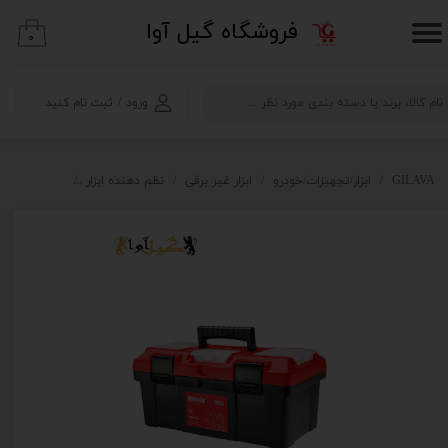
​فروشگاه گیل آوا
۰
حساب کاربری من
تغییر گذر واژه
ورود
/
ثبت نام کنید
سفارشات
خروج از حساب کاربری
GILAVA
ابزار/تجهیزات/خودرو
ابزار غیر برقی
نظم دهنده ابزار
جعبه ابزار پلاستیک ر