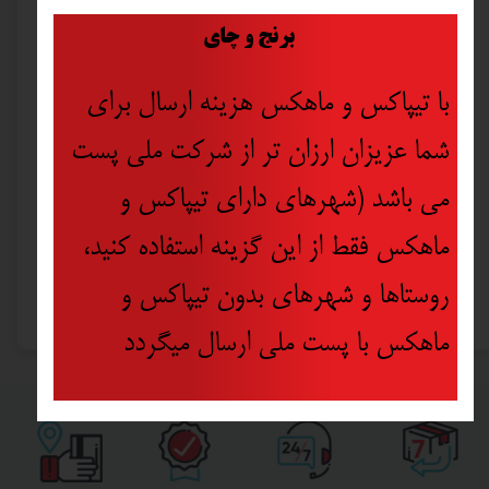
​
برنج و چای
با تیپاکس و ماهکس هزینه ارسال برای
شما عزیزان ارزان تر از شرکت ملی پست
می باشد (شهرهای دارای تیپاکس و
ماهکس فقط از این گزینه استفاده کنید،
گونیای 30 سانتی آلمینیومی (صنعتی) تولسن مدل 35038
روستاها و شهرهای بدون تیپاکس و
۷۶۵,۰۰۰ تومان
ماهکس با پست ملی ارسال میگردد