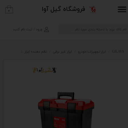
​فروشگاه گیل آوا
۰
حساب کاربری من
تغییر گذر واژه
ورود
/
ثبت نام کنید
سفارشات
خروج از حساب کاربری
GILAVA
ابزار/تجهیزات/خودرو
ابزار غیر برقی
نظم دهنده ابزار
جعبه ابزار پلاستیکی 19 اینچ ر